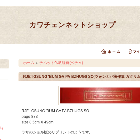
カワチェンネットショップ
ホーム
チベット仏教経典(ペチャ)
＞
RJE'I GSUNG 'BUM GA PA BZHUGS SO(ツォンカパ著作集 ガク
RJE'I GSUNG 'BUM GA PA BZHUGS SO
page 883
size 8.5cm X 49cm
)
ラサのショル版のリプリントのようです。
ッ