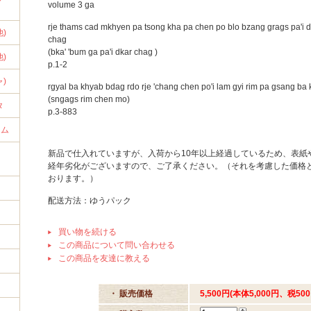
volume 3 ga
rje thams cad mkhyen pa tsong kha pa chen po blo bzang grags pa'i dp
)
chag
(bka' 'bum ga pa'i dkar chag )
)
p.1-2
)
rgyal ba khyab bdag rdo rje 'chang chen po'i lam gyi rim pa gsang ba
(sngags rim chen mo)
タ
p.3-883
ラム
新品で仕入れていますが、入荷から10年以上経過しているため、表紙
経年劣化がございますので、ご了承ください。（それを考慮した価格
おります。）
明
配送方法：ゆうパック
買い物を続ける
この商品について問い合わせる
この商品を友達に教える
・ 販売価格
5,500円(本体5,000円、税500