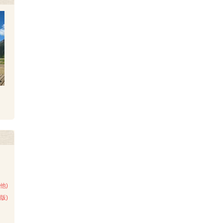
他)
版)