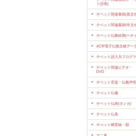
ト語他)
チベット関連書籍(英文他
チベット関連書籍(中文他
チベット仏教経典(ペチャ
ACIP電子仏教文献デー
チベット語入力プログ
チベット関連ビデオ・
DVD
チベット音楽・仏教声
チベット仏像
チベット仏画(タンカ)
チベット仏具
チベット柄置物・額
マニ車