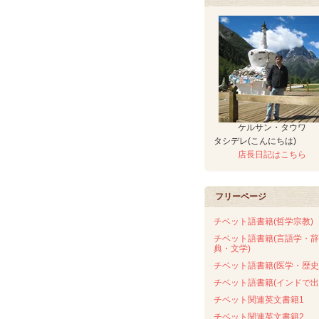
ケルサン・タウワ
タシデレ(こんにちは)
店長日記はこちら
フリーページ
チベット語書籍(哲学宗教)
チベット語書籍(言語学・辞
典・文学)
チベット語書籍(医学・歴史
チベット語書籍(インドで出
チベット関連英文書籍1
チベット関連英文書籍2