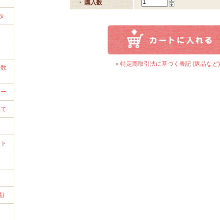
・ 購入数
タ
» 特定商取引法に基づく表記 (返品など)
ト数
カー
立て
ント
ト
)