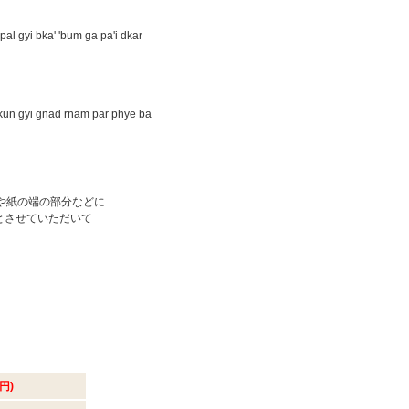
al gyi bka' 'bum ga pa'i dkar
 kun gyi gnad rnam par phye ba
や紙の端の部分などに
とさせていただいて
円)